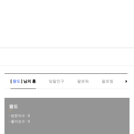
[
왕도
] 님의 홈
맞팔친구
팔로워
팔로윙
왕도
- 방문자수 :
0
- 좋아요수 :
0