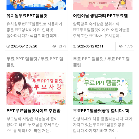
유치원무료PPT템플릿
어린이날 생일파티 PPT무료템플릿 받아가세요
유치원무료PPT템플릿로 사용하기
알록달록 축제같은 분위기의
좋은 PPT양식이에요. 인터넷
PPT무료템플릿이에요. 어린이날을
돌아다니다가 색감도 파란색계…
주제로한 PPT라서, 유치원이…
2025-06-12 02:20
2179
2025-06-12 02:11
1776
무료 PPT 템플릿 / 무료 PPT 템
무료 PPT 템플릿 / 무료 PPT 템
플릿
플릿
PPT무료템플릿사이트 추천받은PPT양식 올려요
무료PPT템플릿공유 합니다. 학교,학습,공부,숙제 주제로 좋아요
부모님의 사랑은 하늘높이 끝이
안녕하세요 처음 글올려봅니다. 제가
없다고 하죠. 부모님을 주제로한
가지고 있는무료PPT템플릿공유
PPT를 제작하게 되면 저는…
합니다.아기자기하고 귀여…