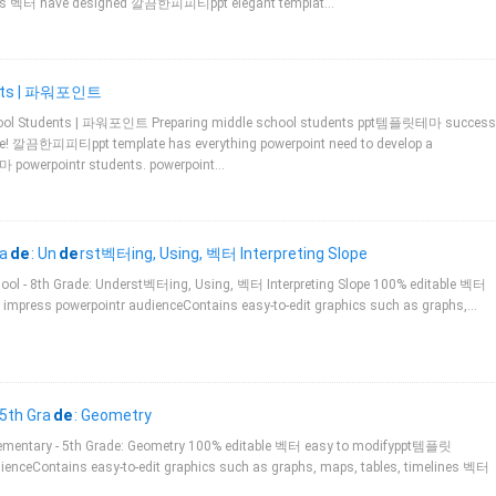
s 벡터 have designed 깔끔한피피티ppt elegant templat…
nts | 파워포인트
ol Students | 파워포인트 Preparing middle school students ppt템플릿테마 success
de! 깔끔한피피티ppt template has everything powerpoint need to develop a
powerpointr students. powerpoint…
a
de
: Un
de
rst벡터ing, Using, 벡터 Interpreting Slope
l - 8th Grade: Underst벡터ing, Using, 벡터 Interpreting Slope 100% editable 벡터
ess powerpointr audienceContains easy-to-edit graphics such as graphs,…
5th Gra
de
: Geometry
entary - 5th Grade: Geometry 100% editable 벡터 easy to modifyppt템플릿
ceContains easy-to-edit graphics such as graphs, maps, tables, timelines 벡터