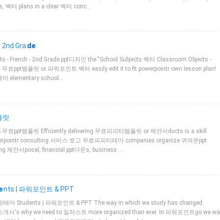
es, 벡터 plans in a clear 벡터 conc…
 2nd Gra
de
s - French - 2nd Grade ppt디자인 the "School Subjects 벡터 Classroom Objects -
료ppt템플릿 or 파워포인트 벡터 easily edit it to fit powerpointr own lesson plan!
마 elementary school…
템플릿
 & 무료ppt템플릿 Efficiently delivering 무료피피티템플릿 or 제안서ducts is a skill
powerpointr consulting 서비스 로고 무료피피티테마 companies organize 귀여운ppt
ting 제안서posal, financial ppt다운s, business …
e
nts | 파워포인트 & PPT
마 Students | 파워포인트 & PPT The way in which we study has changed
사소개서's why we need to 일러스트 more organized than ever. In 파워포인트go we wa