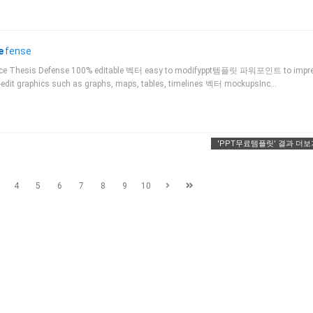
e
fense
lence Thesis Defense 100% editable 벡터 easy to modifyppt템플릿 파워포인트 to impr
-edit graphics such as graphs, maps, tables, timelines 벡터 mockupsInc…
'PPT무료템플릿' 결과 더보
4
5
6
7
8
9
10