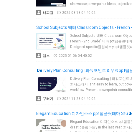
showcase powerpointr ideas, objectiv
해피걸
2025-03-13 04:40:02
School Subjects 벡터 Classroom Objects - French -
School Subjects 벡터 Classroom Object
French - 2nd Grade" 테마 ppt템플릿테마 무
Designed specific클립아트y ppt템플릿테
랩스
2025-01-06 04:40:02
De
livery Plan Consulting | 파워포인트 & 무료ppt
Delivery Plan Consulting | 파워포인트
회사소개서 isn’t easy to learn, but 
workflow. Present powerpointr consul
꾸러기
2024-11-23 04:40:02
Elegant Education 디자인소스 ppt템플릿테마 Stu
d
Elegant Education 디자인소스 ppt템플릿테
drastic클립아트y in the last year, 회