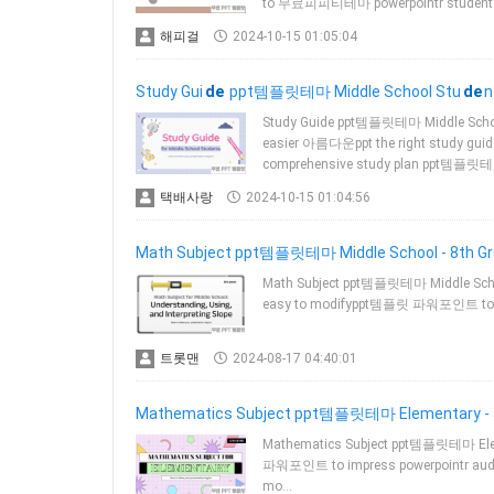
to 무료피피티테마 powerpointr student
해피걸
2024-10-15 01:05:04
Study Gui
de
ppt템플릿테마 Middle School Stu
de
Study Guide ppt템플릿테마 Middle Scho
easier 아름다운ppt the right study gui
comprehensive study plan ppt템플릿테마 
택배사랑
2024-10-15 01:04:56
Math Subject ppt템플릿테마 Middle School - 8th Gr
Math Subject ppt템플릿테마 Middle Schoo
easy to modifyppt템플릿 파워포인트 to impr
트롯맨
2024-08-17 04:40:01
Mathematics Subject ppt템플릿테마 Elementary - 
Mathematics Subject ppt템플릿테마 Elem
파워포인트 to impress powerpointr audien
mo…