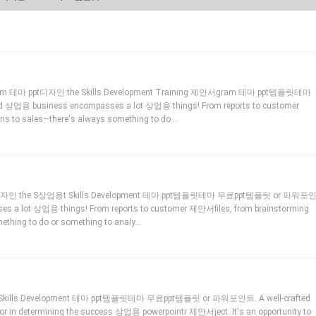
gram 테마 ppt디자인 the Skills Development Training 제안서gram 테마 ppt템플릿테마
용 business encompasses a lot 상업용 things! From reports to customer
ns to sales—there's always something to do…
pt디자인 the S상업용t Skills Development 테마 ppt템플릿테마 무료ppt템플릿 or 파워포
 a lot 상업용 things! From reports to customer 제안서files, from brainstorming
ething to do or something to analy…
e Skills Development 테마 ppt템플릿테마 무료ppt템플릿 or 파워포인트. A well-crafted
 determining the success 상업용 powerpointr 제안서ject. It's an opportunity to