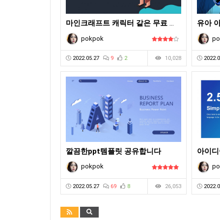
마인크래프트 캐릭터 같은 무료 피피티 ppt 템플릿
pokpok
po
2022.05.27
9
2
10,028
2022.0
깔끔한ppt템플릿 공유합니다
pokpok
po
2022.05.27
69
8
26,053
2022.0