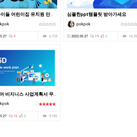
유아 아이들 어린이집 유치원 만화 무료 ppt 템플릿
심플한ppt템플릿 받아가세요
kpok
pokpok
5.27
9
6,723
2022.05.27
19
2
16,35
아이디어 비지니스 사업계획서 무료ppt템플릿
kpok
5.27
16
2
9,185