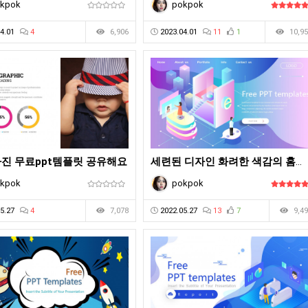
kpok
pokpok
4.01
4
6,906
2023.04.01
11
1
10,95
사진 무료ppt템플릿 공유해요
세련된 디자인 화려한 색감의 홈페이지 같은 무료ppt템플릿
kpok
pokpok
5.27
4
7,078
2022.05.27
13
7
9,49