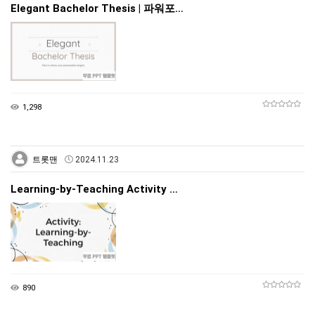
Elegant Bachelor Thesis | 파워포…
1,298
트롯맨
2024.11.23
Learning-by-Teaching Activity …
890