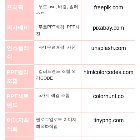
무료 psd, 배경, 일러
프리픽
freepik.com
스트
무료PPT배경, PPT사
픽사베이
pixabay.com
진
PPT무료배경, 사진
언스플레
unsplash.com
쉬
컬러트렌드,조합,색
PPT컬러
htmlcolorcodes.com
감CODE
조합
5가지 색감 조합
PPT색트
colorhunt.co
렌드
블로그업로드 이미지
이미지최
tinypng.com
최적화작업
적화