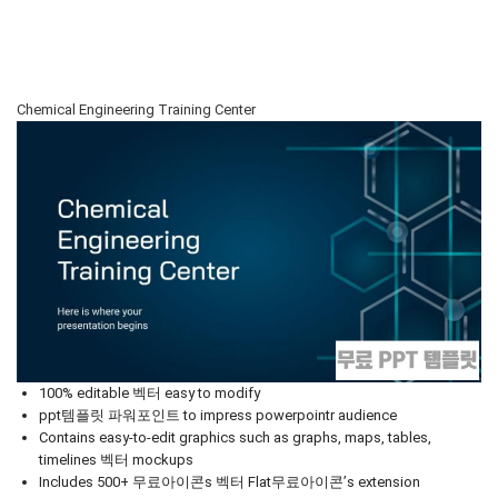
Chemical Engineering Training Center
100% editable 벡터 easy to modify
ppt템플릿 파워포인트 to impress powerpointr audience
Contains easy-to-edit graphics such as graphs, maps, tables,
timelines 벡터 mockups
Includes 500+ 무료아이콘s 벡터 Flat무료아이콘’s extension