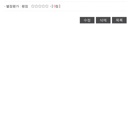
- 별점평가 : 평점
- [
0
점 ]
수정
삭제
목록