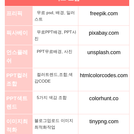
무료 psd, 배경, 일러
프리픽
freepik.com
스트
무료PPT배경, PPT사
픽사베이
pixabay.com
진
PPT무료배경, 사진
언스플레
unsplash.com
쉬
컬러트렌드,조합,색
PPT컬러
htmlcolorcodes.com
감CODE
조합
5가지 색감 조합
PPT색트
colorhunt.co
렌드
블로그업로드 이미지
이미지최
tinypng.com
최적화작업
적화