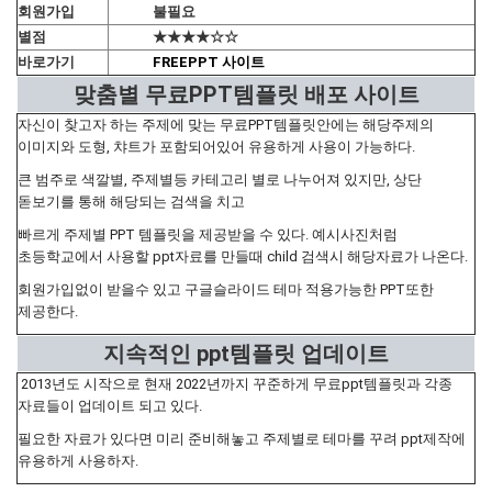
회원가입
불필요
별점
★★★★☆☆
바로가기
FREEPPT 사이트
맞춤별 무료PPT템플릿 배포 사이트
자신이 찾고자 하는 주제에 맞는 무료PPT템플릿안에는 해당주제의
이미지와 도형, 챠트가 포함되어있어 유용하게 사용이 가능하다.
큰 범주로 색깔별, 주제별등 카테고리 별로 나누어져 있지만, 상단
돋보기를 통해 해당되는 검색을 치고
빠르게 주제별 PPT 템플릿을 제공받을 수 있다. 예시사진처럼
초등학교에서 사용할 ppt자료를 만들때 child 검색시 해당자료가 나온다.
회원가입없이 받을수 있고 구글슬라이드 테마 적용가능한 PPT또한
제공한다.
지속적인 ppt템플릿 업데이트
2013년도 시작으로 현재 2022년까지 꾸준하게 무료ppt템플릿과 각종
자료들이 업데이트 되고 있다.
필요한 자료가 있다면 미리 준비해놓고 주제별로 테마를 꾸려 ppt제작에
유용하게 사용하자.