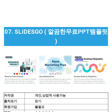
07. SLIDESGO ( 깔끔한무료PPT템플릿
)
저작권
개인,상업적 사용가능
출처표기
표기
회원가입
불필요