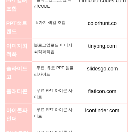
PPT컬러
htmlcolorcodes.com
감CODE
조합
5가지 색감 조합
PPT색트
colorhunt.co
렌드
블로그업로드 이미지
이미지최
tinypng.com
최적화작업
적화
무료, 유료 PPT 템플
슬라이드
slidesgo.com
리사이트
고
무료 PPT 아이콘 사
플래티콘
flaticon.com
이트
무료 PPT 아이콘 사
아이콘파
iconfinder.com
이트
인더