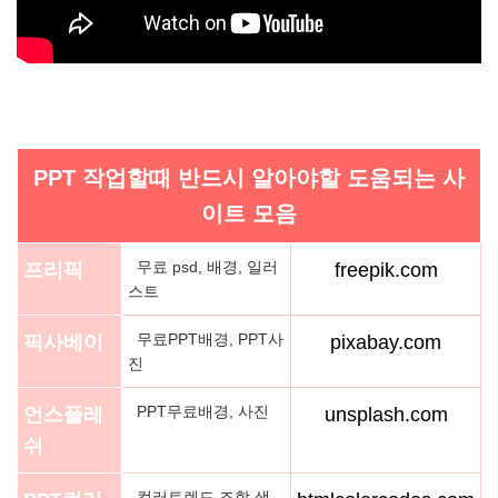
PPT 작업할때 반드시 알아야할 도움되는 사
이트 모음
무료 psd, 배경, 일러
프리픽
freepik.com
스트
무료PPT배경, PPT사
픽사베이
pixabay.com
진
PPT무료배경, 사진
언스플레
unsplash.com
쉬
컬러트렌드,조합,색