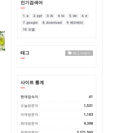
인기검색어
1. a
2. ppt
3. Ai
4. to
5. de
6. e
7. google
8. download
9. 베리베리
10. 모델
태그
태그 더보기
사이트 통계
현재접속자 :
41
오늘방문자 :
1,521
어제방문자 :
1,183
최대방문자 :
9,398
전체방문자 :
3,271,565