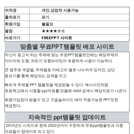
저작권
개인,상업적 사용가능
출처표기
표기
회원가입
불필요
별점
★★★★☆☆
바로가기
FREEPPT 사이트
맞춤별 무료PPT템플릿 배포 사이트
자신이 찾고자 하는 주제에 맞는 무료PPT템플릿안에는 해당주제의
이미지와 도형, 챠트가 포함되어있어 유용하게 사용이 가능하다.
큰 범주로 색깔별, 주제별등 카테고리 별로 나누어져 있지만, 상단
돋보기를 통해 해당되는 검색을 치고
빠르게 주제별 PPT 템플릿을 제공받을 수 있다. 예시사진처럼
초등학교에서 사용할 ppt자료를 만들때 child 검색시 해당자료가 나온다.
회원가입없이 받을수 있고 구글슬라이드 테마 적용가능한 PPT또한
제공한다.
지속적인 ppt템플릿 업데이트
2013년도 시작으로 현재 2022년까지 꾸준하게 무료ppt템플릿과 각종
자료들이 업데이트 되고 있다.