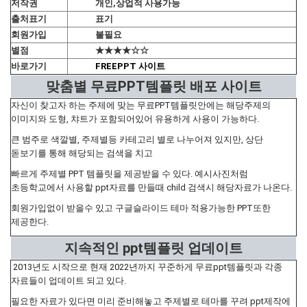
저작권
개인,상업적 사용가능
출처표기
표기
회원가입
불필요
별점
★★★★☆☆
바로가기
FREEPPT 사이트
맞춤별 무료PPT템플릿 배포 사이트
자신이 찾고자 하는 주제에 맞는 무료PPT템플릿안에는 해당주제의
이미지와 도형, 챠트가 포함되어있어 유용하게 사용이 가능하다.
큰 범주로 색깔별, 주제별등 카테고리 별로 나누어져 있지만, 상단
돋보기를 통해 해당되는 검색을 치고
빠르게 주제별 PPT 템플릿을 제공받을 수 있다. 예시사진처럼
초등학교에서 사용할 ppt자료를 만들때 child 검색시 해당자료가 나온다.
회원가입없이 받을수 있고 구글슬라이드 테마 적용가능한 PPT또한
제공한다.
지속적인 ppt템플릿 업데이트
2013년도 시작으로 현재 2022년까지 꾸준하게 무료ppt템플릿과 각종
자료들이 업데이트 되고 있다.
필요한 자료가 있다면 미리 준비해놓고 주제별로 테마를 꾸려 ppt제작에