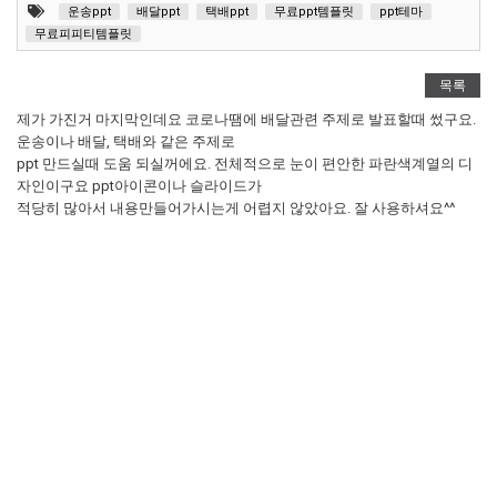
운송ppt
배달ppt
택배ppt
무료ppt템플릿
ppt테마
무료피피티템플릿
목록
제가 가진거 마지막인데요 코로나땜에 배달관련 주제로 발표할때 썼구요.
운송이나 배달, 택배와 같은 주제로
ppt 만드실때 도움 되실꺼에요. 전체적으로 눈이 편안한 파란색계열의 디
자인이구요 ppt아이콘이나 슬라이드가
적당히 많아서 내용만들어가시는게 어렵지 않았아요. 잘 사용하셔요^^