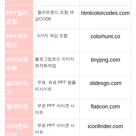
컬러트렌드,조합,색
PPT컬러
htmlcolorcodes.com
감CODE
조합
5가지 색감 조합
PPT색트
colorhunt.co
렌드
블로그업로드 이미지
이미지최
tinypng.com
최적화작업
적화
무료, 유료 PPT 템플
슬라이드
slidesgo.com
리사이트
고
무료 PPT 아이콘 사
플래티콘
flaticon.com
이트
무료 PPT 아이콘 사
아이콘파
iconfinder.com
이트
인더