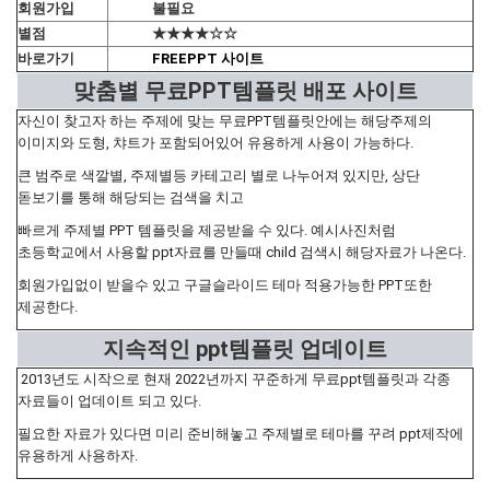
회원가입
불필요
별점
★★★★☆☆
바로가기
FREEPPT 사이트
맞춤별 무료PPT템플릿 배포 사이트
자신이 찾고자 하는 주제에 맞는 무료PPT템플릿안에는 해당주제의
이미지와 도형, 챠트가 포함되어있어 유용하게 사용이 가능하다.
큰 범주로 색깔별, 주제별등 카테고리 별로 나누어져 있지만, 상단
돋보기를 통해 해당되는 검색을 치고
빠르게 주제별 PPT 템플릿을 제공받을 수 있다. 예시사진처럼
초등학교에서 사용할 ppt자료를 만들때 child 검색시 해당자료가 나온다.
회원가입없이 받을수 있고 구글슬라이드 테마 적용가능한 PPT또한
제공한다.
지속적인 ppt템플릿 업데이트
2013년도 시작으로 현재 2022년까지 꾸준하게 무료ppt템플릿과 각종
자료들이 업데이트 되고 있다.
필요한 자료가 있다면 미리 준비해놓고 주제별로 테마를 꾸려 ppt제작에
유용하게 사용하자.