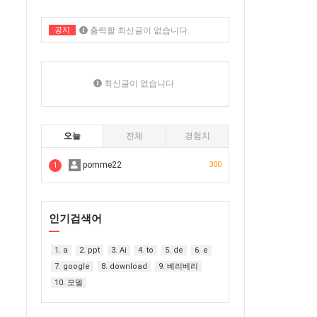
공지
출력할 최신글이 없습니다.
출력할 최신글이 없습니다.
최신글이 없습니다.
오늘
전체
경험치
pomme22
300
1
인기검색어
1. a
2. ppt
3. Ai
4. to
5. de
6. e
7. google
8. download
9. 베리베리
10. 모델