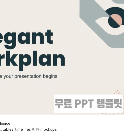
ience
ps, tables, timelines 벡터 mockups