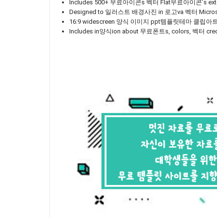
Includes 500+ 무료아이콘s 벡터 Flat무료아이콘’s ext
Designed to 일러스트 배경사진 in 로고va 벡터 Mic
16:9 widescreen 양식 이미지 ppt템플릿테마 클립아트 
Includes in양식ion about 무료폰트s, colors, 벡터 cr