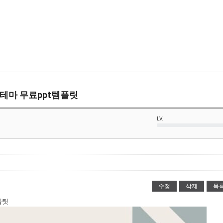
t템플릿테마 무료ppt템플릿
LV.
수정
삭제
목
템플릿