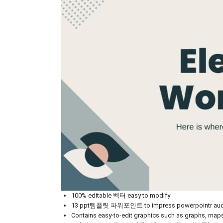
100% editable 벡터 easy to modify
13 ppt템플릿 파워포인트 to impress powerpointr aud
Contains easy-to-edit graphics such as graphs, ma