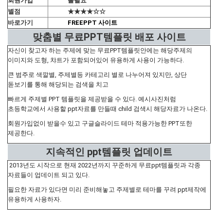
회원가입
불필요
별점
★★★★☆☆
바로가기
FREEPPT 사이트
맞춤별 무료PPT템플릿 배포 사이트
자신이 찾고자 하는 주제에 맞는 무료PPT템플릿안에는 해당주제의
이미지와 도형, 챠트가 포함되어있어 유용하게 사용이 가능하다.
큰 범주로 색깔별, 주제별등 카테고리 별로 나누어져 있지만, 상단
돋보기를 통해 해당되는 검색을 치고
빠르게 주제별 PPT 템플릿을 제공받을 수 있다. 예시사진처럼
초등학교에서 사용할 ppt자료를 만들때 child 검색시 해당자료가 나온다.
회원가입없이 받을수 있고 구글슬라이드 테마 적용가능한 PPT또한
제공한다.
지속적인 ppt템플릿 업데이트
2013년도 시작으로 현재 2022년까지 꾸준하게 무료ppt템플릿과 각종
자료들이 업데이트 되고 있다.
필요한 자료가 있다면 미리 준비해놓고 주제별로 테마를 꾸려 ppt제작에
유용하게 사용하자.