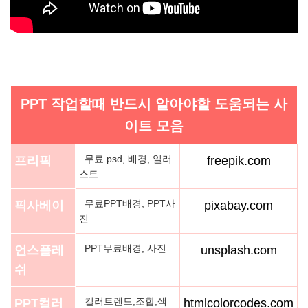
PPT 작업할때 반드시 알아야할 도움되는 사
이트 모음
무료 psd, 배경, 일러
프리픽
freepik.com
스트
무료PPT배경, PPT사
픽사베이
pixabay.com
진
PPT무료배경, 사진
언스플레
unsplash.com
쉬
컬러트렌드,조합,색
PPT컬러
htmlcolorcodes.com