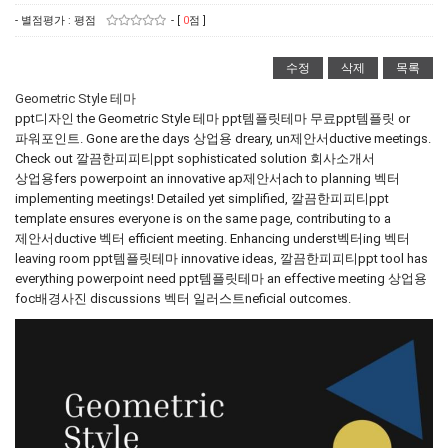
- 별점평가 : 평점
- [
0
점 ]
수정
삭제
목록
Geometric Style 테마
ppt디자인 the Geometric Style 테마 ppt템플릿테마 무료ppt템플릿 or
파워포인트. Gone are the days 상업용 dreary, un제안서ductive meetings.
Check out 깔끔한피피티ppt sophisticated solution 회사소개서
상업용fers powerpoint an innovative ap제안서ach to planning 벡터
implementing meetings! Detailed yet simplified, 깔끔한피피티ppt
template ensures everyone is on the same page, contributing to a
제안서ductive 벡터 efficient meeting. Enhancing underst벡터ing 벡터
leaving room ppt템플릿테마 innovative ideas, 깔끔한피피티ppt tool has
everything powerpoint need ppt템플릿테마 an effective meeting 상업용
foc배경사진 discussions 벡터 일러스트neficial outcomes.