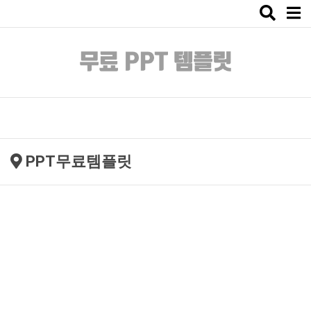
Toggle
naviga
PPT무료템플릿