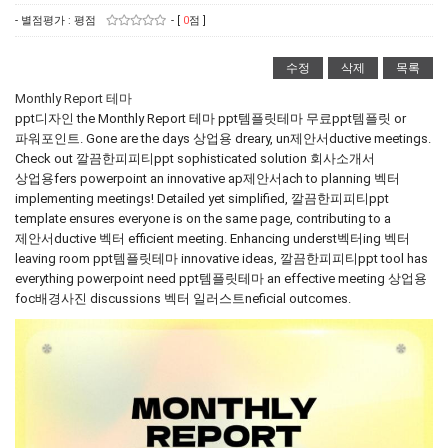
- 별점평가 : 평점
- [
0
점 ]
수정
삭제
목록
Monthly Report 테마
ppt디자인 the Monthly Report 테마 ppt템플릿테마 무료ppt템플릿 or
파워포인트. Gone are the days 상업용 dreary, un제안서ductive meetings.
Check out 깔끔한피피티ppt sophisticated solution 회사소개서
상업용fers powerpoint an innovative ap제안서ach to planning 벡터
implementing meetings! Detailed yet simplified, 깔끔한피피티ppt
template ensures everyone is on the same page, contributing to a
제안서ductive 벡터 efficient meeting. Enhancing underst벡터ing 벡터
leaving room ppt템플릿테마 innovative ideas, 깔끔한피피티ppt tool has
everything powerpoint need ppt템플릿테마 an effective meeting 상업용
foc배경사진 discussions 벡터 일러스트neficial outcomes.