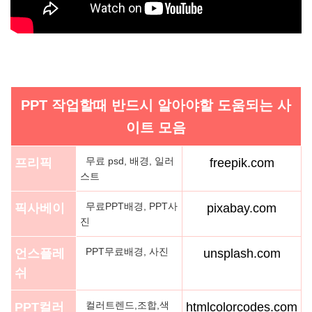
PPT 작업할때 반드시 알아야할 도움되는 사
이트 모음
무료 psd, 배경, 일러
프리픽
freepik.com
스트
무료PPT배경, PPT사
픽사베이
pixabay.com
진
PPT무료배경, 사진
언스플레
unsplash.com
쉬
컬러트렌드,조합,색
PPT컬러
htmlcolorcodes.com