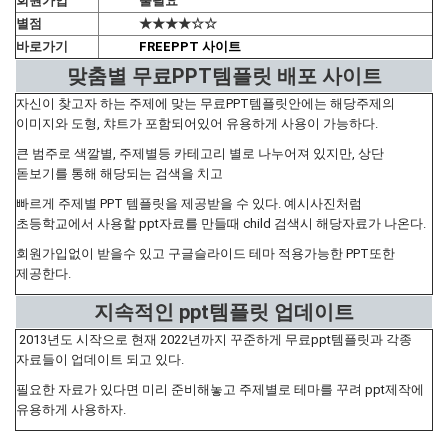
회원가입
불필요
별점
★★★★☆☆
바로가기
FREEPPT 사이트
맞춤별 무료PPT템플릿 배포 사이트
자신이 찾고자 하는 주제에 맞는 무료PPT템플릿안에는 해당주제의
이미지와 도형, 챠트가 포함되어있어 유용하게 사용이 가능하다.
큰 범주로 색깔별, 주제별등 카테고리 별로 나누어져 있지만, 상단
돋보기를 통해 해당되는 검색을 치고
빠르게 주제별 PPT 템플릿을 제공받을 수 있다. 예시사진처럼
초등학교에서 사용할 ppt자료를 만들때 child 검색시 해당자료가 나온다.
회원가입없이 받을수 있고 구글슬라이드 테마 적용가능한 PPT또한
제공한다.
지속적인 ppt템플릿 업데이트
2013년도 시작으로 현재 2022년까지 꾸준하게 무료ppt템플릿과 각종
자료들이 업데이트 되고 있다.
필요한 자료가 있다면 미리 준비해놓고 주제별로 테마를 꾸려 ppt제작에
유용하게 사용하자.