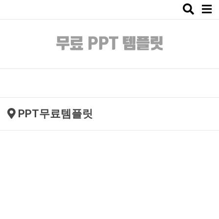
Toggle
naviga
PPT무료템플릿