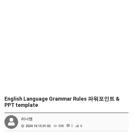
English Language Grammar Rules 파워포인트 &
PPT template
러너맨
2024.10.15 01:02
598
0
0