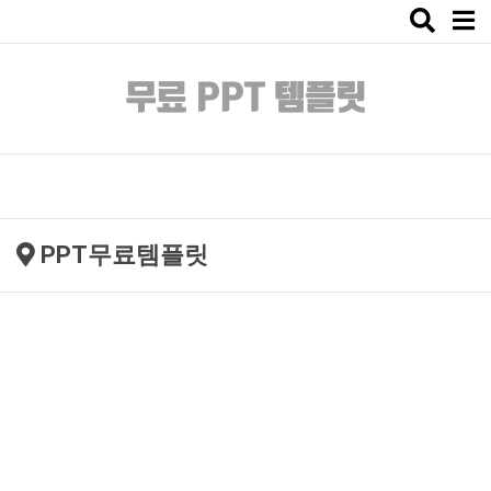
Toggle
naviga
PPT무료템플릿