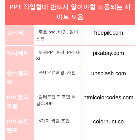
PPT 작업할때 반드시 알아야할 도움되는 사
이트 모음
무료 psd, 배경, 일러
프리픽
freepik.com
스트
무료PPT배경, PPT사
픽사베이
pixabay.com
진
PPT무료배경, 사진
언스플레
unsplash.com
쉬
컬러트렌드,조합,색
PPT컬러
htmlcolorcodes.com
감CODE
조합
5가지 색감 조합
PPT색트
colorhunt.co
렌드