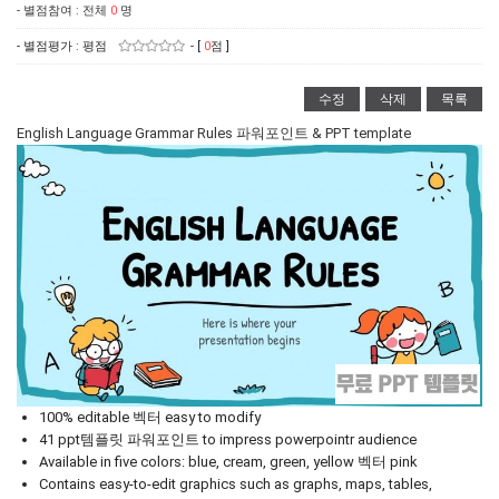
- 별점참여 : 전체
0
명
- 별점평가 : 평점
- [
0
점 ]
수정
삭제
목록
English Language Grammar Rules 파워포인트 & PPT template
100% editable 벡터 easy to modify
41 ppt템플릿 파워포인트 to impress powerpointr audience
Available in five colors: blue, cream, green, yellow 벡터 pink
Contains easy-to-edit graphics such as graphs, maps, tables,