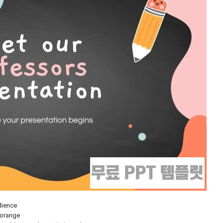
ience
터 orange