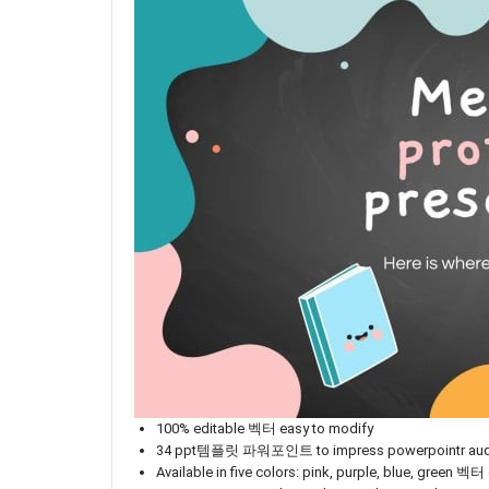
100% editable 벡터 easy to modify
34 ppt템플릿 파워포인트 to impress powerpointr aud
Available in five colors: pink, purple, blue, green 벡