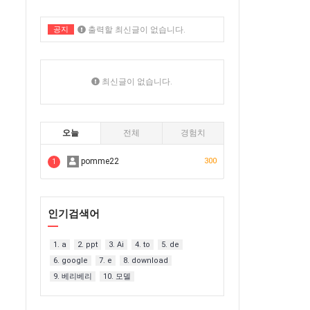
공지
출력할 최신글이 없습니다.
출력할 최신글이 없습니다.
최신글이 없습니다.
오늘
전체
경험치
pomme22
300
1
인기검색어
1. a
2. ppt
3. Ai
4. to
5. de
6. google
7. e
8. download
9. 베리베리
10. 모델