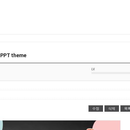
PPT theme
LV.
수정
삭제
목