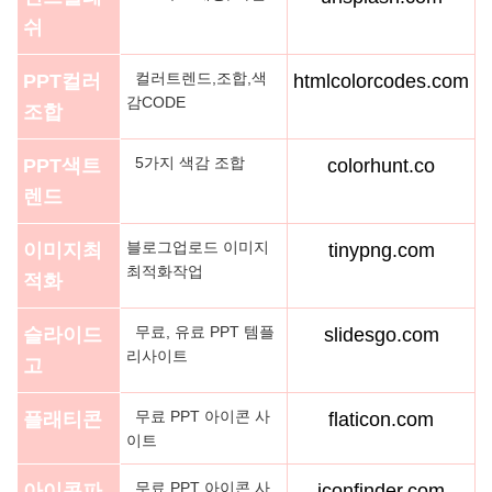
쉬
컬러트렌드,조합,색
PPT컬러
htmlcolorcodes.com
감CODE
조합
5가지 색감 조합
PPT색트
colorhunt.co
렌드
블로그업로드 이미지
이미지최
tinypng.com
최적화작업
적화
무료, 유료 PPT 템플
슬라이드
slidesgo.com
리사이트
고
무료 PPT 아이콘 사
플래티콘
flaticon.com
이트
무료 PPT 아이콘 사
아이콘파
iconfinder.com