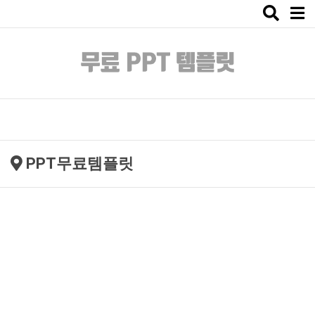
Toggle
naviga
PPT무료템플릿