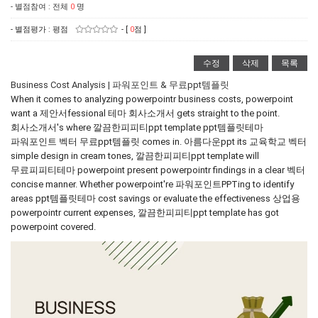
- 별점참여 : 전체
0
명
- 별점평가 : 평점
- [
0
점 ]
수정
삭제
목록
Business Cost Analysis | 파워포인트 & 무료ppt템플릿
When it comes to analyzing powerpointr business costs, powerpoint
want a 제안서fessional 테마 회사소개서 gets straight to the point.
회사소개서's where 깔끔한피피티ppt template ppt템플릿테마
파워포인트 벡터 무료ppt템플릿 comes in. 아름다운ppt its 교육학교 벡터
simple design in cream tones, 깔끔한피피티ppt template will
무료피피티테마 powerpoint present powerpointr findings in a clear 벡터
concise manner. Whether powerpoint're 파워포인트PPTing to identify
areas ppt템플릿테마 cost savings or evaluate the effectiveness 상업용
powerpointr current expenses, 깔끔한피피티ppt template has got
powerpoint covered.